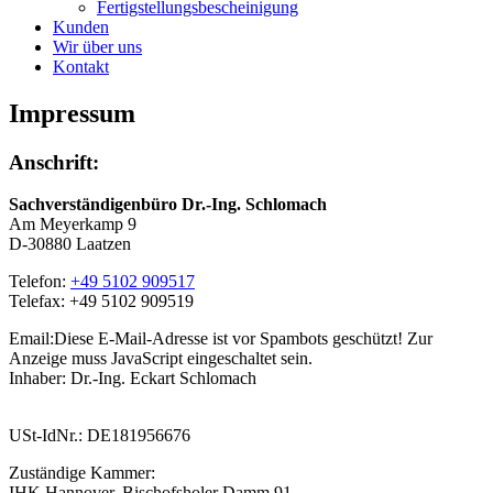
Fertigstellungsbescheinigung
Kunden
Wir über uns
Kontakt
Impressum
Anschrift:
Sachverständigenbüro Dr.-Ing. Schlomach
Am Meyerkamp 9
D-30880 Laatzen
Telefon:
+49 5102 909517
Telefax: +49 5102 909519
Email:
Diese E-Mail-Adresse ist vor Spambots geschützt! Zur
Anzeige muss JavaScript eingeschaltet sein.
Inhaber: Dr.-Ing. Eckart Schlomach
USt-IdNr.: DE181956676
Zuständige Kammer:
IHK Hannover, Bischofsholer Damm 91