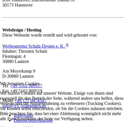
30173 Hannover
Webdesign / Hosting
Diese Webseite wurde erstellt und wird gehostet von:
®
Werbeagentur Schulz-Design e. K.
Inhaber: Thorsten Schulz
Flemingstr. 4
30880 Laatzen
Am Meyerkamp 9
D-30880 Laatzen
Wir benutzen Cookies
Tel
+49 5102 909517
Fax +49 5102 909519
Wir nutzen Cookies auf unserer Website. Einige von ihnen sind
essenziell für den Betrieb der Seite, während andere uns helfen, diese
Mobil
+49 172 9474547
Website und die Nutzererfahrung zu verbessern (Tracking Cookies).
Info@SV-Schlomach.de
Sie können selbst entscheiden, ob Sie die Cookies zulassen möchten.
Bitte beachten Sie, dass bei einer Ablehnung womöglich nicht mehr
Impressum
alle Funktionalitäten der Seite zur Verfügung stehen.
Datenschutzerklärung