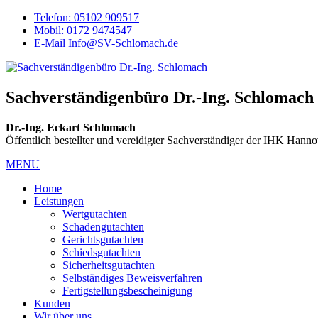
Telefon: 05102 909517
Mobil: 0172 9474547
E-Mail Info@SV-Schlomach.de
Sachverständigenbüro Dr.-Ing. Schlomach
Dr.-Ing. Eckart Schlomach
Öffentlich bestellter und vereidigter Sachverständiger der IHK Hann
MENU
Home
Leistungen
Wertgutachten
Schadengutachten
Gerichtsgutachten
Schiedsgutachten
Sicherheitsgutachten
Selbständiges Beweisverfahren
Fertigstellungsbescheinigung
Kunden
Wir über uns