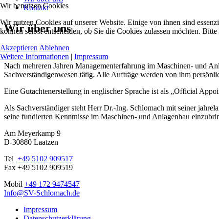
Wir benutzen Cookies
Kontakt
Wir nutzen Cookies auf unserer Website. Einige von ihnen sind essenzi
Wir über uns
können selbst entscheiden, ob Sie die Cookies zulassen möchten. Bitte
Akzeptieren
Ablehnen
Weitere Informationen
|
Impressum
Nach mehreren Jahren Managementerfahrung im Maschinen- und Anlage
Sachverständigenwesen tätig. Alle Aufträge werden von ihm persönlic
Eine Gutachtenerstellung in englischer Sprache ist als „Official Ap
Als Sachverständiger steht Herr Dr.-Ing. Schlomach mit seiner jah
seine fundierten Kenntnisse im Maschinen- und Anlagenbau einzubri
Am Meyerkamp 9
D-30880 Laatzen
Tel
+49 5102 909517
Fax +49 5102 909519
Mobil
+49 172 9474547
Info@SV-Schlomach.de
Impressum
Datenschutzerklärung