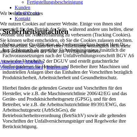
Fertigstellungsbescheinigung
Kunden
Wir über uns
Wir benutzen Cookies
Kontakt
Wir nutzen Cookies auf unserer Website. Einige von ihnen sind
essenziell für den Betrieb der Seite, während andere uns helfen, diese
Sicherheitsgutachten
Website und die Nutzererfahrung zu verbessern (Tracking Cookies).
Sie können selbst entscheiden, ob Sie die Cookies zulassen möchten.
Neben seiner Qualifikation als Sachverständiger besitzt Herr Dr.-
Bitte beachten Sie, dass bei einer Ablehnung womöglich nicht mehr
Ing. Schlomach als geprüfter Sicherheitsingenieur zusätzlich die
alle Funktionalitäten der Seite zur Verfügung stehen.
Fachvoraussetzungen nach der Unfallverhütungsvorschrift BGV A6
sowie der Vorschrift 2 der DGUV und erstellt gutachterliche
Akzeptieren
Ablehnen
Stellungnahmen für Hersteller und Betreiber ihrer Maschinen und
Weitere Informationen
|
Impressum
industriellen Anlagen über das Einhalten der Vorschriften bezüglich
Produktsicherheit, Arbeitssicherheit und Gesundheitsschutz.
Hierbei finden die geltenden Gesetze und Vorschriften für den
Hersteller, wie z.B. die Maschinenrichtlinie 2006/42/EG und das
Geräte- und Produktsicherheitsgesetz (GPSG), und für den
Betreiber, wie z.B. die Arbeitsschutzrichtlinie 89/391/EWG, das
Arbeitsschutzgesetz (ArbSchGes), die
Betriebssicherheitsverordnung (BetrSichV) sowie alle geltenden
Vorschriften der Unfallversicherungsträger und Regelwerke ihre
Berücksichtigung.