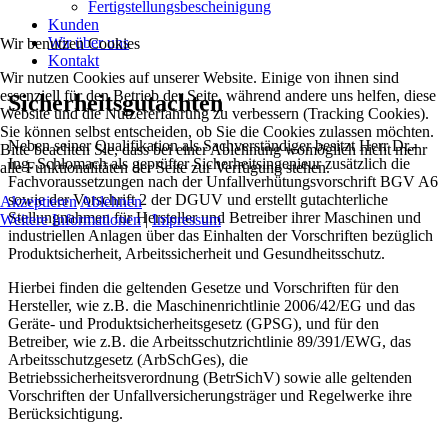
Fertigstellungsbescheinigung
Kunden
Wir über uns
Wir benutzen Cookies
Kontakt
Wir nutzen Cookies auf unserer Website. Einige von ihnen sind
essenziell für den Betrieb der Seite, während andere uns helfen, diese
Sicherheitsgutachten
Website und die Nutzererfahrung zu verbessern (Tracking Cookies).
Sie können selbst entscheiden, ob Sie die Cookies zulassen möchten.
Neben seiner Qualifikation als Sachverständiger besitzt Herr Dr.-
Bitte beachten Sie, dass bei einer Ablehnung womöglich nicht mehr
Ing. Schlomach als geprüfter Sicherheitsingenieur zusätzlich die
alle Funktionalitäten der Seite zur Verfügung stehen.
Fachvoraussetzungen nach der Unfallverhütungsvorschrift BGV A6
sowie der Vorschrift 2 der DGUV und erstellt gutachterliche
Akzeptieren
Ablehnen
Stellungnahmen für Hersteller und Betreiber ihrer Maschinen und
Weitere Informationen
|
Impressum
industriellen Anlagen über das Einhalten der Vorschriften bezüglich
Produktsicherheit, Arbeitssicherheit und Gesundheitsschutz.
Hierbei finden die geltenden Gesetze und Vorschriften für den
Hersteller, wie z.B. die Maschinenrichtlinie 2006/42/EG und das
Geräte- und Produktsicherheitsgesetz (GPSG), und für den
Betreiber, wie z.B. die Arbeitsschutzrichtlinie 89/391/EWG, das
Arbeitsschutzgesetz (ArbSchGes), die
Betriebssicherheitsverordnung (BetrSichV) sowie alle geltenden
Vorschriften der Unfallversicherungsträger und Regelwerke ihre
Berücksichtigung.