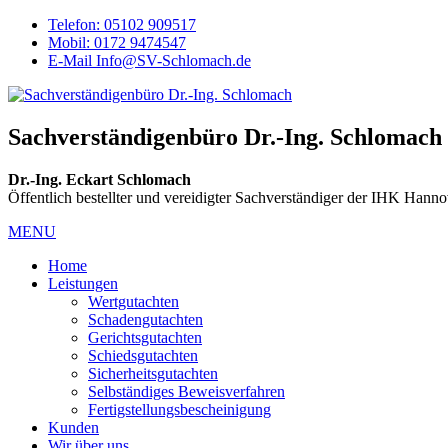
Telefon: 05102 909517
Mobil: 0172 9474547
E-Mail Info@SV-Schlomach.de
Sachverständigenbüro Dr.-Ing. Schlomach
Dr.-Ing. Eckart Schlomach
Öffentlich bestellter und vereidigter Sachverständiger der IHK Hann
MENU
Home
Leistungen
Wertgutachten
Schadengutachten
Gerichtsgutachten
Schiedsgutachten
Sicherheitsgutachten
Selbständiges Beweisverfahren
Fertigstellungsbescheinigung
Kunden
Wir über uns