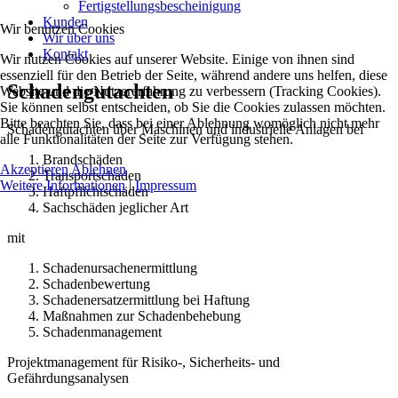
Fertigstellungsbescheinigung
Kunden
Wir benutzen Cookies
Wir über uns
Kontakt
Wir nutzen Cookies auf unserer Website. Einige von ihnen sind
essenziell für den Betrieb der Seite, während andere uns helfen, diese
Schadengutachten
Website und die Nutzererfahrung zu verbessern (Tracking Cookies).
Sie können selbst entscheiden, ob Sie die Cookies zulassen möchten.
Bitte beachten Sie, dass bei einer Ablehnung womöglich nicht mehr
Schadengutachten über Maschinen und industrielle Anlagen bei
alle Funktionalitäten der Seite zur Verfügung stehen.
Brandschäden
Akzeptieren
Ablehnen
Transportschäden
Weitere Informationen
|
Impressum
Haftpflichtschäden
Sachschäden jeglicher Art
mit
Schadenursachenermittlung
Schadenbewertung
Schadenersatzermittlung bei Haftung
Maßnahmen zur Schadenbehebung
Schadenmanagement
Projektmanagement für Risiko-, Sicherheits- und
Gefährdungsanalysen