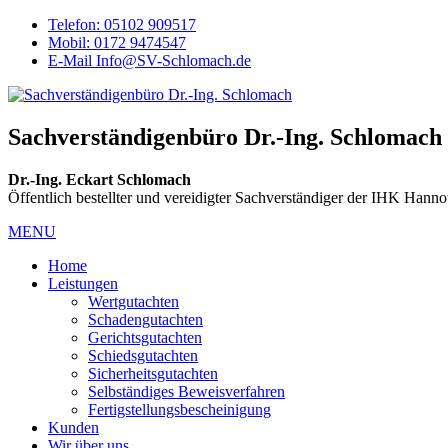
Telefon: 05102 909517
Mobil: 0172 9474547
E-Mail Info@SV-Schlomach.de
Sachverständigenbüro Dr.-Ing. Schlomach
Dr.-Ing. Eckart Schlomach
Öffentlich bestellter und vereidigter Sachverständiger der IHK Hann
MENU
Home
Leistungen
Wertgutachten
Schadengutachten
Gerichtsgutachten
Schiedsgutachten
Sicherheitsgutachten
Selbständiges Beweisverfahren
Fertigstellungsbescheinigung
Kunden
Wir über uns