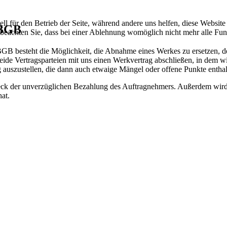
ell für den Betrieb der Seite, während andere uns helfen, diese Websit
 BGB
 beachten Sie, dass bei einer Ablehnung womöglich nicht mehr alle Funk
 BGB besteht die Möglichkeit, die Abnahme eines Werkes zu ersetzen, 
ide Vertragsparteien mit uns einen Werkvertrag abschließen, in dem wir
 auszustellen, die dann auch etwaige Mängel oder offene Punkte entha
k der unverzüglichen Bezahlung des Auftragnehmers. Außerdem wird v
hat.