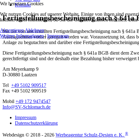
Wir benutzen Cookies
Kontakt
Wir nutzen Cookies auf unserer Website. Einige von ihnen sind essenzi
Fertigstellungsbescheinigung nach § 641a
können selbst entscheiden, ob Sie die Cookies zulassen möchten. Bitte
Akzeptieren
Ablehnen
Mit der von uns erstellten Fertigstellungsbescheinigung nach § 641a
Weitere Informationen
|
Impressum
Auftragnehmer vorher geregelt worden war. Voraussetzung ist, dass be
Anlage zu begutachten und darüber eine Fertigstellungsbescheinigung
Diese Fertigstellungsbescheinigung nach § 641a BGB dient dem Zwec
gerechtfertigt sind und der deshalb eine Bezahlung bisher verweigert 
Am Meyerkamp 9
D-30880 Laatzen
Tel
+49 5102 909517
Fax +49 5102 909519
Mobil
+49 172 9474547
Info@SV-Schlomach.de
Impressum
Datenschutzerklärung
®
Webdesign © 2018 - 2026
Werbeagentur Schulz-Design e. K.