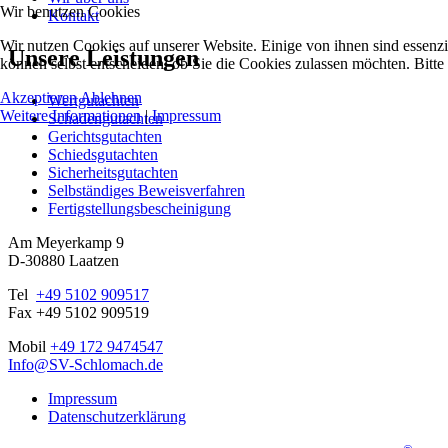
Wir benutzen Cookies
Kontakt
Wir nutzen Cookies auf unserer Website. Einige von ihnen sind essenzi
Unsere Leistungen
können selbst entscheiden, ob Sie die Cookies zulassen möchten. Bitte
Akzeptieren
Ablehnen
Wertgutachten
Weitere Informationen
|
Impressum
Schadengutachten
Gerichtsgutachten
Schiedsgutachten
Sicherheitsgutachten
Selbständiges Beweisverfahren
Fertigstellungsbescheinigung
Am Meyerkamp 9
D-30880 Laatzen
Tel
+49 5102 909517
Fax +49 5102 909519
Mobil
+49 172 9474547
Info@SV-Schlomach.de
Impressum
Datenschutzerklärung