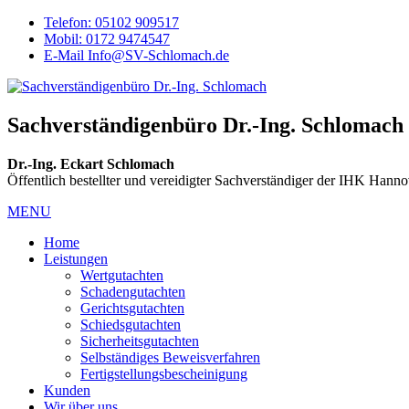
Telefon: 05102 909517
Mobil: 0172 9474547
E-Mail Info@SV-Schlomach.de
Sachverständigenbüro Dr.-Ing. Schlomach
Dr.-Ing. Eckart Schlomach
Öffentlich bestellter und vereidigter Sachverständiger der IHK Hann
MENU
Home
Leistungen
Wertgutachten
Schadengutachten
Gerichtsgutachten
Schiedsgutachten
Sicherheitsgutachten
Selbständiges Beweisverfahren
Fertigstellungsbescheinigung
Kunden
Wir über uns